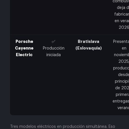
combust
deja 
fabrica
en ver
202
Porsche
Bratislava
✅
Present
Cayenne
(Eslovaquia)
Producción
en
Electric
iniciada
noviem
2025
producc
desd
princip
de 202
primer
entrega
veran
Tres modelos eléctricos en producción simultánea. Eso