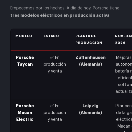
Empecemos por los hechos. A día de hoy, Porsche tiene
tres modelos eléctricos en producción activa
:
MODELO
ESTADO
PLANTA DE
NOVEDA
PRODUCCIÓN
2026
Porsche
Zuffenhausen
✅ En
Mejoras
Taycan
(Alemania)
producción
autonom
y venta
batería
eficien
softwa
actuali
Porsche
Leipzig
✅ En
Pilar cen
Macan
(Alemania)
producción
de la g
Electric
y venta
eléctrica
Macan 