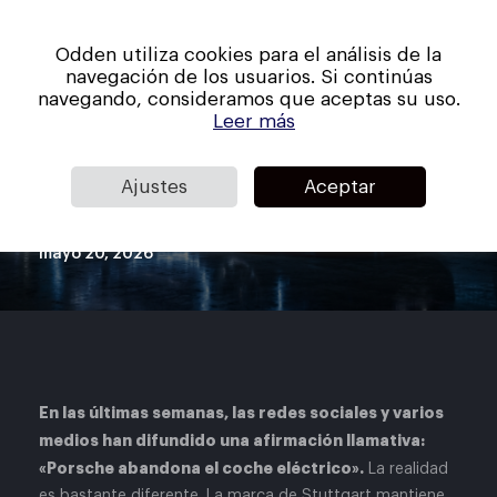
Skip
Men
to
Odden utiliza cookies para el análisis de la
main
Close
navegación de los usuarios. Si continúas
content
Menu
navegando, consideramos que aceptas su uso.
Porsche y el coche eléctrico en
Leer más
2026: qué ha cambiado realmente
y qué significa para los
Ajustes
Aceptar
compradores
mayo 20, 2026
En las últimas semanas, las redes sociales y varios
medios han difundido una afirmación llamativa:
«Porsche abandona el coche eléctrico».
La realidad
es bastante diferente. La marca de Stuttgart mantiene