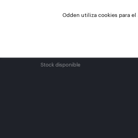
Skip
to
Odden utiliza cookies para el
main
Inicio
Empre
content
Stock disponible