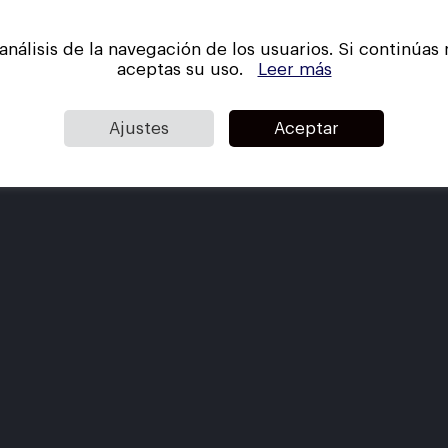
 análisis de la navegación de los usuarios. Si continú
sa
Stock
Servicios
Importación
B
aceptas su uso.
Leer más
Ajustes
Aceptar