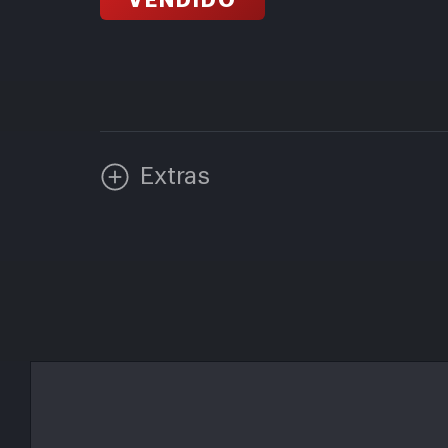
VENDIDO
Extras
– Llantas Sport design de 21″
– Asientos electricos y calefactables
– Equipo de Sonido Burmester
– Faros delateros PDLS
– Paquete interior de carbono