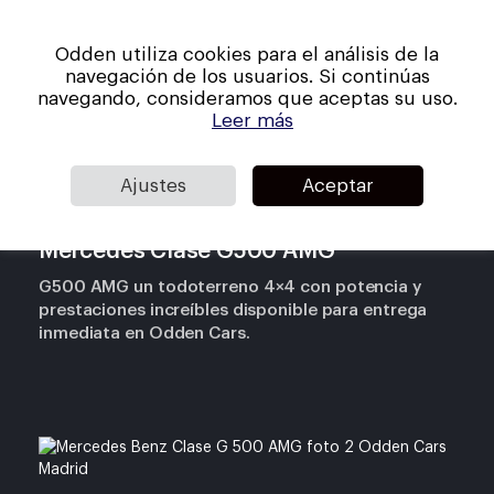
Skip
Men
to
Odden utiliza cookies para el análisis de la
main
Close
navegación de los usuarios. Si continúas
content
Menu
navegando, consideramos que aceptas su uso.
Leer más
Stock disponible
Ajustes
Aceptar
Mercedes Clase G500 AMG
G500 AMG un todoterreno 4×4 con potencia y
prestaciones increíbles disponible para entrega
inmediata en Odden Cars.