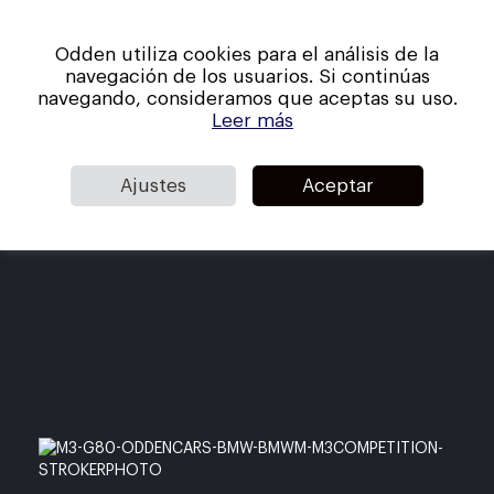
Skip
Men
to
Odden utiliza cookies para el análisis de la
main
navegación de los usuarios. Si continúas
content
navegando, consideramos que aceptas su uso.
Leer más
Stock disponible
Ajustes
Aceptar