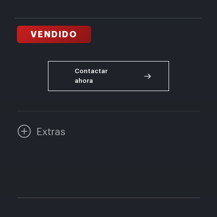
VENDIDO
Contactar
ahora
Extras
– Cambio Automático DKG
– Suspensión M adaptativa
– Freno de cerámica de carbono M
– Connected Package Professional