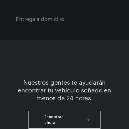
– Asientos deportivos N
– Calefacción de asiento para conductor y
Entrega a domicilio
acompañante
– Regulación del asiento, eléctrica con memoria para el
asiento del conductor
– Control de gestos de BMW
– BMW Live Cockpit Professional
Nuestros gentes te ayudarán
encontrar tu vehículo soñado en
menos de 24 horas.
Encontrar
ahora