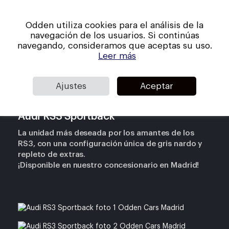
Skip
Men
to
Odden utiliza cookies para el análisis de la
main
Close
navegación de los usuarios. Si continúas
content
Menu
navegando, consideramos que aceptas su uso.
Leer más
Stock disponible
Ajustes
Aceptar
Audi RS3 Sportback
La unidad más deseada por los amantes de los
RS3, con una configuración única de gris nardo y
repleto de extras.
¡Disponible en nuestro concesionario en Madrid!